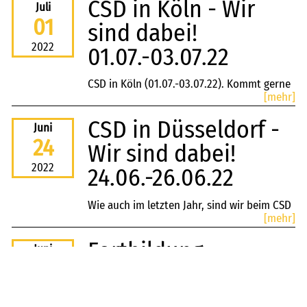
CSD in Köln - Wir
Juli
Wo? ...
01
sind dabei!
2022
01.07.-03.07.22
CSD in Köln (01.07.-03.07.22). Kommt gerne
[mehr]
vorbei, um mit uns gemeinsam dieses
Wochenende zu feiern. Am 03.07.22 sind wir
CSD in Düsseldorf -
Juni
zudem mit bei der ...
24
Wir sind dabei!
2022
24.06.-26.06.22
Wie auch im letzten Jahr, sind wir beim CSD
[mehr]
(24.06-26.06.22) mit dabei. Kommt gerne
vorbei um mit uns gemeinsam dieses
Fortbildung
Juni
Wochenende zu ...
23
Medienpädagogik
2022
In der Auftaktveranstaltung geht es um