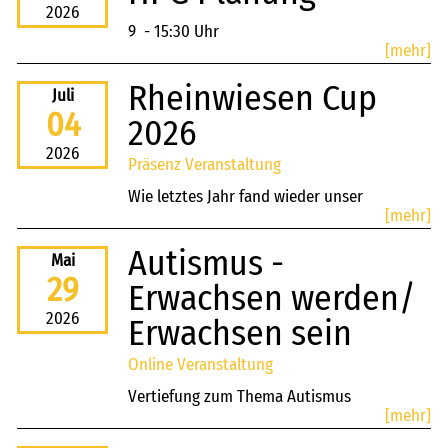
2026
9 - 15:30 Uhr
[mehr]
Rheinwiesen Cup
Juli
04
2026
2026
Präsenz Veranstaltung
Wie letztes Jahr fand wieder unser
[mehr]
Fußballturnier an den Rheinwiesen statt.
Zusammen mit WIR und trotzdem e.V.
Autismus -
Mai
freuen wir uns auf all die Spieler*innen und
29
Erwachsen werden/
Zuschauer*innen die uns besuchen
gekommen sind und ganz viel Spaß
2026
Erwachsen sein
mitgebracht haben.
Online Veranstaltung
Vertiefung zum Thema Autismus
[mehr]