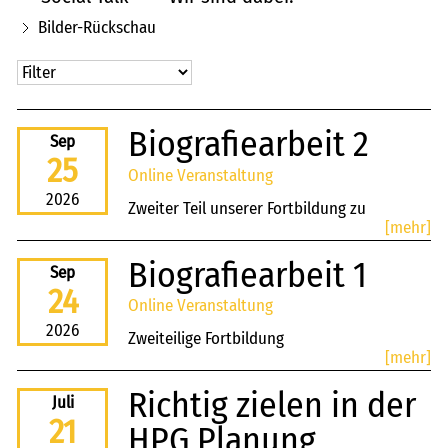
Social Talk
Bilder-Rückschau
Wir sind dabei!
News
Blog
Biografiearbeit 2
karriere
Sep
25
Online Veranstaltung
kontakt
2026
Zweiter Teil unserer Fortbildung zu
[mehr]
freie kapazitäten
Biografiearbeit
Biografiearbeit 1
FAIRMILIE
Sep
24
Online Veranstaltung
initiativbewerbung
2026
Zweiteilige Fortbildung
[mehr]
Richtig zielen in der
Juli
21
HPG Planung