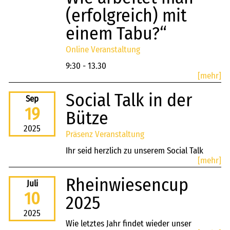
(erfolgreich) mit
einem Tabu?“
Online Veranstaltung
9:30 - 13.30
[mehr]
Social Talk in der
Sep
19
Bütze
2025
Präsenz Veranstaltung
Ihr seid herzlich zu unserem Social Talk
[mehr]
eingeladen. Wir wollen mit unseren Social
Talks einen Raum schaffen, um in lockerer
Rheinwiesencup
Juli
Atmosphäre zusammenzukommen, sich
10
2025
auszutauschen und gleichzeitig spannende
inhaltliche Impulse zu erhalten. Ziel ist es,
2025
Wie letztes Jahr findet wieder unser
neue Perspektiven kennenzulernen und