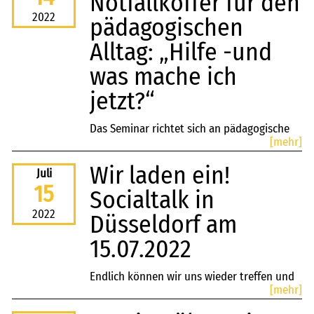
Notfallkoffer für den
Gemeinschaft im Zeichen des Fußballs
2022
pädagogischen
aufbauen!
Alltag: „Hilfe -und
Wir sehen uns am Samstag auf den
was mache ich
Rheinwiesen in Düsseldorf! Bis dahin, viel
jetzt?“
Vorfreude und sportliche Grüße!
Das Seminar richtet sich an pädagogische
[mehr]
Fachkräfte, die mit besonderen
Herausforderungen konfrontiert werden. In
Wir laden ein!
Juli
der täglichen Arbeit kann ...
15
Socialtalk in
2022
Düsseldorf am
15.07.2022
Endlich können wir uns wieder treffen und
[mehr]
zu unseren
Socialtalk-Veranstaltungen
einladen.