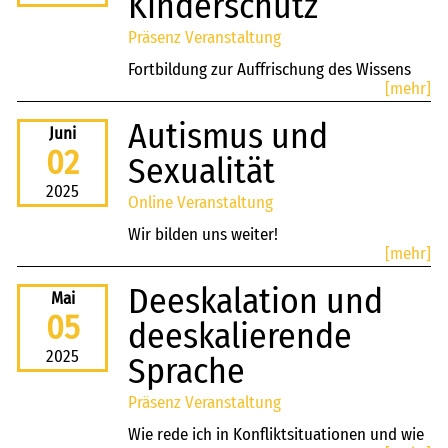
Kinderschutz
Neben diesen und anderen Fragen wird es
Präsenz Veranstaltung
viel Raum für konkrete Fragen und
Alltagsbeispiele geben.
Fortbildung zur Auffrischung des Wissens
[mehr]
unserer outbacker*innen
Autismus und
Juni
02
Sexualität
2025
Online Veranstaltung
Wir bilden uns weiter!
[mehr]
Deeskalation und
Mai
05
deeskalierende
2025
Sprache
Präsenz Veranstaltung
Wie rede ich in Konfliktsituationen und wie