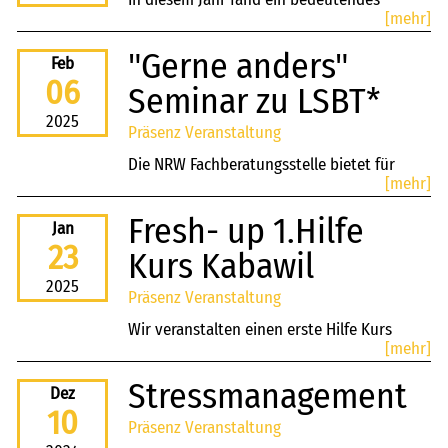
[mehr]
Ereignis statt.
"Gerne anders"
Feb
06
Seminar zu LSBT*
2025
Präsenz Veranstaltung
Die NRW Fachberatungsstelle bietet für
[mehr]
unsere outbacker*innen und alle die es
interessiert eine Fachberatung zu
Fresh- up 1.Hilfe
Jan
Jugendhilfe und LSBT* an.
23
Kurs Kabawil
2025
Präsenz Veranstaltung
Wir veranstalten einen erste Hilfe Kurs
[mehr]
fresh-up für unsere outbacker*innen
Stressmanagement
Dez
10
Präsenz Veranstaltung