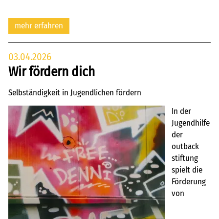
mehr erfahren
03.04.2026
Wir fördern dich
Selbständigkeit in Jugendlichen fördern
In der
Jugendhilfe
der
outback
stiftung
spielt die
Förderung
von