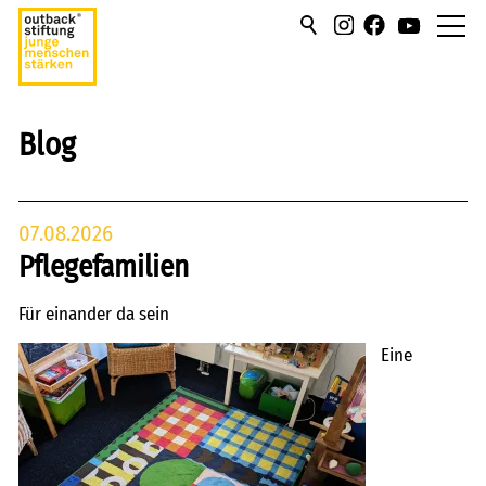
über uns
Blog
hilfen/leistung
campus
07.08.2026
Pflegefamilien
sportmentoring
Für einander da sein
aktuell
Eine
Termine
News
Blog