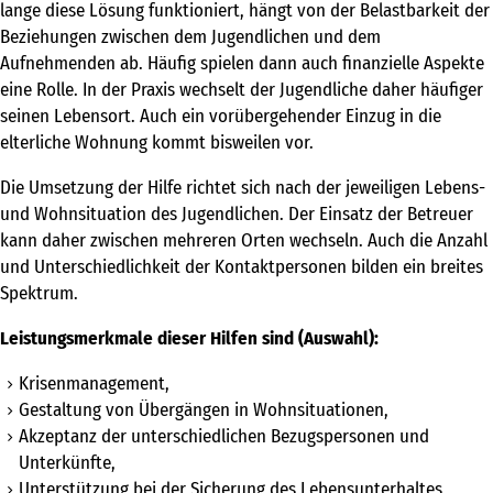
Betreuung im eigenen Wohnraum
lange diese Lösung funktioniert, hängt von der Belastbarkeit der
Beziehungen zwischen dem Jugendlichen und dem
Tandembetreuungen
Aufnehmenden ab. Häufig spielen dann auch finanzielle Aspekte
eine Rolle. In der Praxis wechselt der Jugendliche daher häufiger
Sozialpädagogische Familienhilfe
seinen Lebensort. Auch ein vorübergehender Einzug in die
Kompetenzen
elterliche Wohnung kommt bisweilen vor.
campus
Die Umsetzung der Hilfe richtet sich nach der jeweiligen Lebens-
und Wohnsituation des Jugendlichen. Der Einsatz der Betreuer
sportmentoring
kann daher zwischen mehreren Orten wechseln. Auch die Anzahl
und Unterschiedlichkeit der Kontaktpersonen bilden ein breites
Spektrum.
aktuell
Leistungsmerkmale dieser Hilfen sind (Auswahl):
karriere
Krisenmanagement,
kontakt
Gestaltung von Übergängen in Wohnsituationen,
Akzeptanz der unterschiedlichen Bezugspersonen und
freie kapazitäten
Unterkünfte,
Unterstützung bei der Sicherung des Lebensunterhaltes,