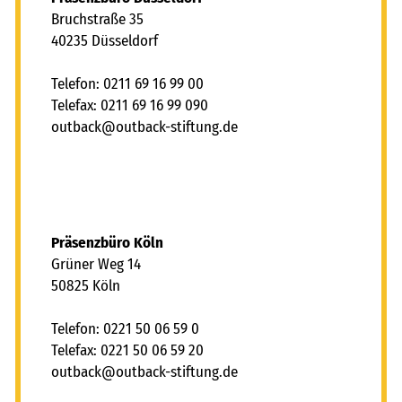
Bruchstraße 35
40235 Düsseldorf
Telefon: 0211 69 16 99 00
Telefax: 0211 69 16 99 090
tb
ck
tb
ck-st
ft
ng
d
Präsenzbüro Köln
Grüner Weg 14
50825 Köln
Telefon: 0221 50 06 59 0
Telefax: 0221 50 06 59 20
tb
ck
tb
ck-st
ft
ng
d