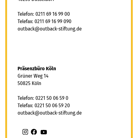
Konzept der SPLG stellt die Förderung und Entwicklung
der Persönlichkeit in den Mittelpunkt. Das bedeutet ,
Telefon: 0211 69 16 99 00
dass die Kinder und Jugendlichen auch die Möglichkeit
Telefax: 0211 69 16 99 090
erhalten, die teils widersprüchlichen Bindungen zu den
tb
ck
tb
ck-st
ft
ng
d
leiblichen Eltern und Geschwistern emotional zu
verarbeiten. Der Kontakt zwischen den Lebenswelten
der jungen Menschen ist so zu gestalten, dass die
jungen Menschen ihre Erfahrungen integrieren können.
Deshalb beziehen wir nach Möglichkeit die Eltern und
Großeltern in die Hilfe ein. Die Einbeziehung reicht von
Präsenzbüro Köln
Besuchen bis zu Übernahme von Aufgaben wie
Grüner Weg 14
Arztbesuche und Schulgespräche.
50825 Köln
Die pädagogischen Fachkräfte spielen eine
Telefon: 0221 50 06 59 0
Schlüsselrolle
Telefax: 0221 50 06 59 20
Im Modell der outback stiftung für die SPLG kommt
tb
ck
tb
ck-st
ft
ng
d
den freiberuflichen Auftragnehmer*innenn die
Schlüsselrolle zu. Sie halten ein pädagogisches
Konzept für ihr Angebot vor und sind für die