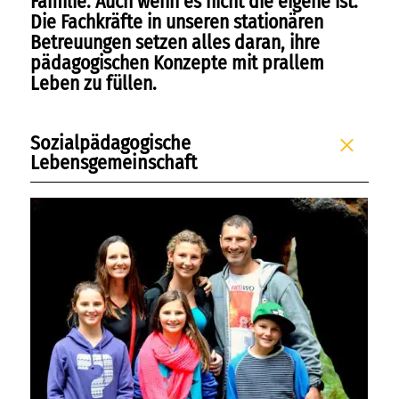
Familie. Auch wenn es nicht die eigene ist.
Kompetenzen
Die Fachkräfte in unseren stationären
campus
Betreuungen setzen alles daran, ihre
pädagogischen Konzepte mit prallem
Leben zu füllen.
sportmentoring
aktuell
Sozialpädagogische
Lebensgemeinschaft
karriere
kontakt
freie kapazitäten
FAIRMILIE
initiativbewerbung