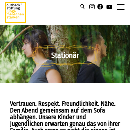
über uns
hilfen/leistung
Stationär
Stationär
Sozialpädagogische
Lebensgemeinschaft
Individualpädagogische Projekte
Unbegleitete minderjährige
Vertrauen. Respekt. Freundlichkeit. Nähe.
Flüchtlinge
Den Abend gemeinsam auf dem Sofa
abhängen. Unsere Kinder und
Ambulant
Jugendlichen erwarten genau das von ihrer