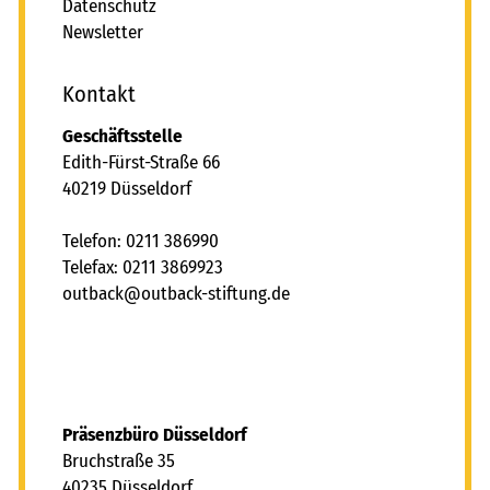
Erfahrungen im Gepäck. Sie haben emotionale oder
Datenschutz
erzieherische Vernachlässigung erfahren oder tragen
Newsletter
Verletzungen an Geist und Seele mit sich. Die
Sozialpädagogische Lebensgemeinschaft bietet
Kontakt
Kindern und Jugendlichen die Chance, belastende
Erfahrungen durch das Erleben eines veränderten
Geschäftsstelle
sozialen und emotionalen Umgangs zu überwinden. Sie
Edith-Fürst-Straße 66
kann dabei helfen, eine kritische Lebenssituation der
40219 Düsseldorf
Betreuten zu entschärfen und diagnostische Aufträge
zu erfüllen. Eine SPLG kommt auch dann in Frage, wenn
Telefon: 0211 386990
sich eine Unterbringung der Kinder und Jugendlichen
Telefax: 0211 3869923
zum Beispiel in einer Pflegefamilie oder Heimgruppe
tb
ck
tb
ck-st
ft
ng
d
nicht als tragfähig erwiesen hat.
Die Entwicklung der Persönlichkeit steht im
Mittelpunkt
Kinder und Jugendliche bauen in der
Präsenzbüro Düsseldorf
Lebensgemeinschaft Bindungen zu ihren Betreuern
Bruchstraße 35
auf, die den Part der sozialen Eltern übernehmen. Das
40235 Düsseldorf