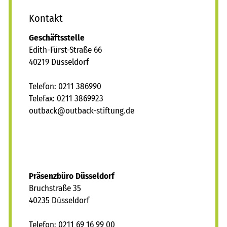
oder einer langwierigen Verletzung, kann das für einen
Kontakt
jungen Menschen enorm belastend sein. An diesem
Punkt setzt das outback Sportmentoring an.
Geschäftsstelle
Edith-Fürst-Straße 66
Kreative und ausgereifte pädagogische Konzepte
40219 Düsseldorf
Der Name steht für kreative und ausgereifte
pädagogische Konzepte, wie sie auch in der Jugendhilfe
Telefon: 0211 386990
der outback stiftung zum Einsatz kommen. Jugendhilfe
Telefax: 0211 3869923
und Sportmentoring haben daher eine gemeinsame
tb
ck
tb
ck-st
ft
ng
d
Schnittstelle: Hier wie dort steht am Anfang der
Betreuung ein pädagogisches Konzept. Auf dieser Basis
kann das outback Sportmentoring den jugendlichen
Profis helfen. Wir bieten ihnen persönliche Begleitung
und Beratung. Wir unterstützen sie dabei, schwierige
Präsenzbüro Düsseldorf
Situationen und Krisen zu bewältigen und eine
Bruchstraße 35
erfolgreiche Lebensplanung zu entwickeln.
40235 Düsseldorf
Mit outback Sportmentoring zu neuen Haltungen in
Lebensfragen
Telefon: 0211 69 16 99 00