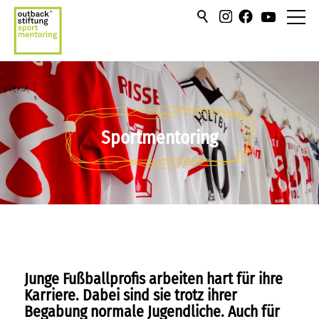
über uns
hilfen/leistung
Sportmentoring
campus
sportmentoring
aktuell
karriere
Junge Fußballprofis arbeiten hart für ihre
kontakt
Karriere. Dabei sind sie trotz ihrer
Begabung normale Jugendliche. Auch für