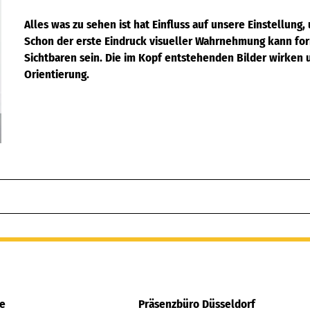
Alles was zu sehen ist hat Einfluss auf unsere Einstellun
Schon der erste Eindruck visueller Wahrnehmung kann for
Sichtbaren sein. Die im Kopf entstehenden Bilder wirken 
Orientierung.
Davon ausgehend, dass alles was sich zeigt auch offensichtli
betrachtet, überdacht, interpretiert und kann besprochen 
Vorgang bildet sich nicht nur die Persönlichkeit des Einzel
entfaltet sich dadurch nichts weniger als die Verbindung mi
künstlerischen Erzeugnissen und Aktivitäten liegen deshalb 
allgemeinen Entwicklung.
Künstlerische Arbeit basiert auf dieser fundamentalen Einsic
ohne zwingend Antwort zu fordern. Sie legt keine Deutung
Zustände von Überraschung und Teilnahme. Sie zielt mit Neu
Darstellung, erforscht und wagt die Erweiterung, das Neue u
scheitert ist auch das zu sehen.
le
Präsenzbüro Düsseldorf