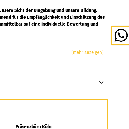
g, unsere Sicht der Umgebung und unsere Bildung.
mend für die Empfänglichkeit und Einschätzung des
unmittelbar auf eine individuelle Bewertung und
ch vorhanden ist, wird eine Vorstellung erzeugt,
oder beschrieben werden. In diesem komplexen
nen oder ein aktueller Standpunkt, es entsteht und
t der Welt und unserer Zeit. In den Begegnungen mit
die vielfältigen und grundlegenden Rohstoffe einer
ht und stellt sich. Sie ruft damit elementare Fragen auf
 voraus, sondern entwirft lebendige Momente und
gier und Zuversicht in die offenen Bereiche der
nd Andere, sie experimentiert, inspiriert und wenn sie
Präsenzbüro Köln