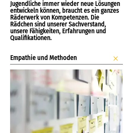
Jugendliche immer wieder neue Lösungen
entwickeln können, braucht es ein ganzes
sportmentoring
Räderwerk von Kompetenzen. Die
Rädchen sind unserer Sachverstand,
aktuell
unsere Fähigkeiten, Erfahrungen und
Qualifikationen.
karriere
kontakt
Empathie und Methoden
freie kapazitäten
FAIRMILIE
initiativbewerbung