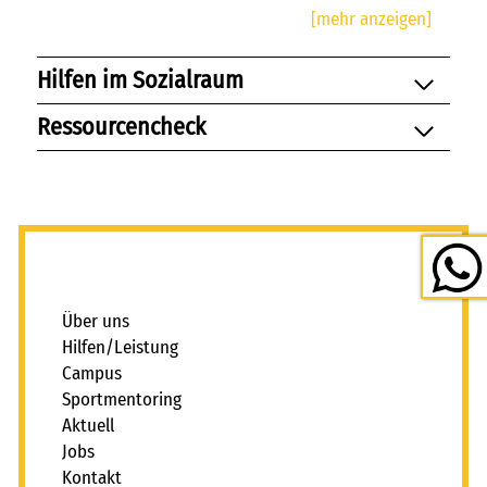
Hilfen im Sozialraum
Ressourcencheck
Die individuelle und am Bedarf des Einzelnen
ausgerichtete Pädagogik der outback stiftung erfordert
ein ganzes Bündel von Kompetenzen. Darin finden sich
nicht nur soziale und fachliche Kompetenzen. Wir
haben eine hohe Organisationskompetenz, die
unseren Mitarbeitenden, Auftragnehmer*innenn und
_
Auftraggebern ein Verständnis der Funktion und
Arbeitsweise der outback stiftung ermöglicht. Dafür
Über uns
haben wir unsere Geschäftsbereiche klar strukturiert
Hilfen/Leistung
und die Aufgaben der Mitarbeitenden eindeutig
Campus
beschrieben. In der Praxis bedeutet das, dass jede*r
Sportmentoring
Mitarbeiter*in seine Verantwortlichkeiten ebenso gut
Aktuell
kennt wie die Schnittstellen zu anderen
Jobs
Tätigkeitsbereichen.
Kontakt