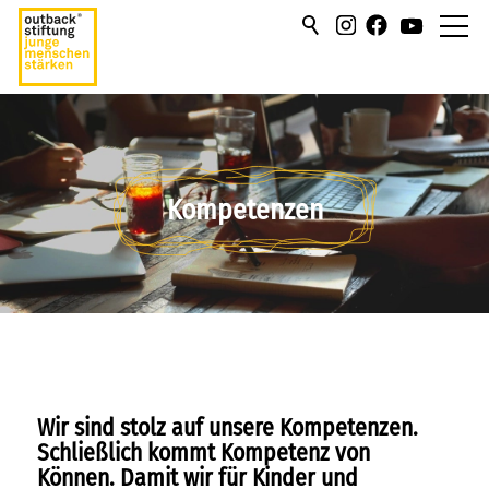
über uns
hilfen/leistung
Kompetenzen
Stationär
Ambulant
Kompetenzen
Empathie und Methoden
Hilfen im Sozialraum
Wir sind stolz auf unsere Kompetenzen.
Ressourcencheck
Schließlich kommt Kompetenz von
Können. Damit wir für Kinder und
campus