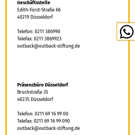
Geschäftsstelle
Edith-Fürst-Straße 66
40219 Düsseldorf
Telefon: 0211 386990
Telefax: 0211 3869923
tb
ck
tb
ck-st
ft
ng
d
Präsenzbüro Düsseldorf
Bruchstraße 35
40235 Düsseldorf
Telefon: 0211 69 16 99 00
Telefax: 0211 69 16 99 090
tb
ck
tb
ck-st
ft
ng
d