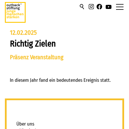
über uns
12.02.2025
Richtig Zielen
hilfen/leistung
Präsenz Veranstaltung
campus
sportmentoring
In diesem Jahr fand ein bedeutendes Ereignis statt.
aktuell
karriere
_
kontakt
Über uns