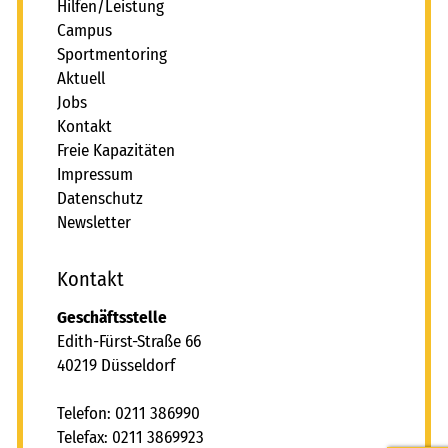
freie kapazitäten
Hilfen/Leistung
Campus
FAIRMILIE
Sportmentoring
Aktuell
initiativbewerbung
Jobs
Kontakt
Freie Kapazitäten
Impressum
Datenschutz
Newsletter
Kontakt
Geschäftsstelle
Edith-Fürst-Straße 66
40219 Düsseldorf
Telefon: 0211 386990
Telefax: 0211 3869923