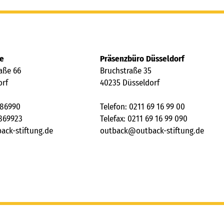
le
Präsenzbüro Düsseldorf
raße 66
Bruchstraße 35
orf
40235 Düsseldorf
386990
Telefon: 0211 69 16 99 00
3869923
Telefax: 0211 69 16 99 090
b
ck-st
ft
ng
d
tb
ck
tb
ck-st
ft
ng
d