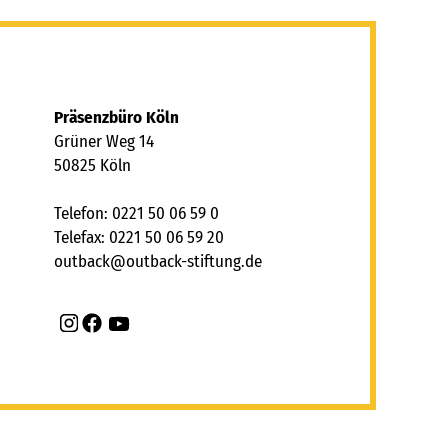
Präsenzbüro Köln
Grüner Weg 14
50825 Köln
Telefon: 0221 50 06 59 0
Telefax: 0221 50 06 59 20
tb
ck
tb
ck-st
ft
ng
d