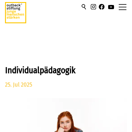
über uns
hilfen/leistung
campus
Individualpädagogik
sportmentoring
25. Jul 2025
aktuell
karriere
kontakt