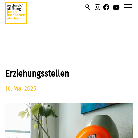
über uns
hilfen/leistung
campus
Erziehungsstellen
sportmentoring
16. Mai 2025
aktuell
karriere
kontakt