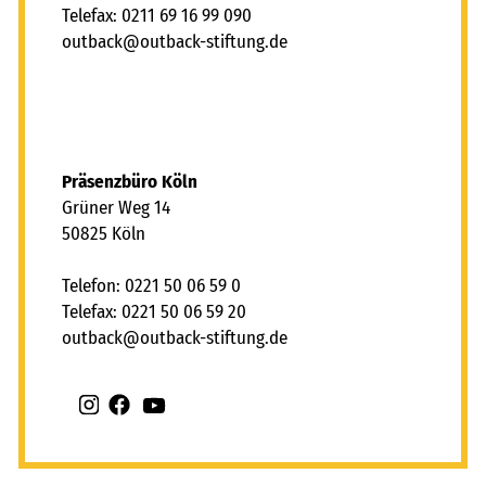
Telefax: 0211 69 16 99 090
tb
ck
tb
ck-st
ft
ng
d
Präsenzbüro Köln
Grüner Weg 14
50825 Köln
Telefon: 0221 50 06 59 0
Telefax: 0221 50 06 59 20
tb
ck
tb
ck-st
ft
ng
d